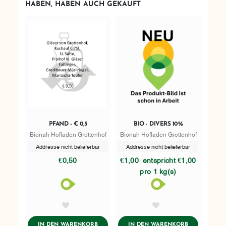
HABEN, HABEN AUCH GEKAUFT
PFAND - € 0,5
BIO - DIVERS 10%
Bionah Hofladen Grottenhof
Bionah Hofladen Grottenhof
Addresse nicht belieferbar
Addresse nicht belieferbar
€0,50
€1,00
entspricht €1,00
pro 1 kg(s)
AddToWishlist
AddToWishlist
ADDTOCART
ADDTOCART
IN DEN WARENKORB
IN DEN WARENKORB