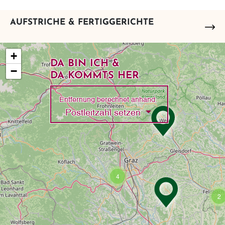
AUFSTRICHE & FERTIGGERICHTE
+
DA BIN ICH &
−
DA KOMMTS HER
Entfernung berechnet anhand:
Toggle Dropdown
Postleitzahl setzen
4
2