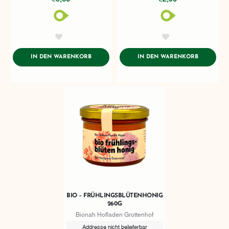
AddToWishlist
AddToWishlist
ADDTOCART
ADDTOCA
IN DEN WARENKORB
IN DEN WARENKORB
BIO – FRÜHLINGSBLÜTENHONIG
260G
Bionah Hofladen Grottenhof
Addresse nicht belieferbar