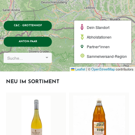
C&C - GROTTENHOF
Dein Standort
Abholstationen
ANTON-PAAR
Partner*innen
Sammelversand-Region
Suche...
Leaflet
|
©
OpenStreetMap
contributors
NEU IM SORTIMENT