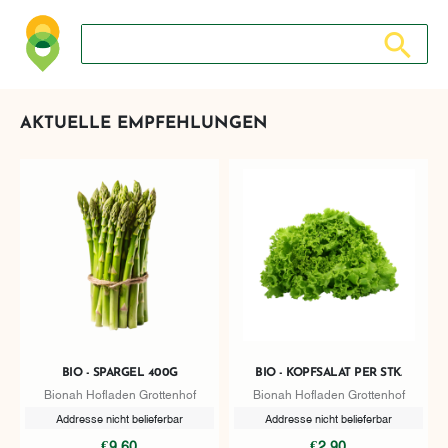
Suche nach: Zum Beispiel Wein, Fleisch, Keramik, Holz, 
Suche nach
AKTUELLE EMPFEHLUNGEN
BIO - SPARGEL 400G
BIO - KOPFSALAT PER STK.
Bionah Hofladen Grottenhof
Bionah Hofladen Grottenhof
Addresse nicht belieferbar
Addresse nicht belieferbar
€9,60
€2,90