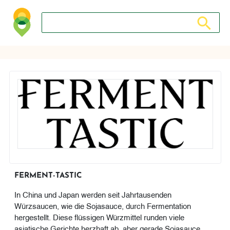
Suche nach: Zum Beispiel Wein, Fleisch, Keramik, Holz, 
Suche nach
FERMENT-TASTIC
In China und Japan werden seit Jahrtausenden
Würzsaucen, wie die Sojasauce, durch Fermentation
hergestellt. Diese flüssigen Würzmittel runden viele
asiatische Gerichte herzhaft ab, aber gerade Sojasauce