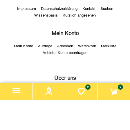
Impressum
Datenschutzerklärung
Kontakt
Suchen
Wissensbasis
Kürzlich angesehen
Mein Konto
Mein Konto
Aufträge
Adressen
Warenkorb
Merkliste
Anbieter-Konto beantragen
Über uns
0
0
Firma:
Bio Hofladen Grottenhof
Adresse:
Bio Hofladen Grottenhof
Tel.:
06644001976
Öffnungszeiten:
Bio Hofladen Grottenhof
Zahlungsmethoden: