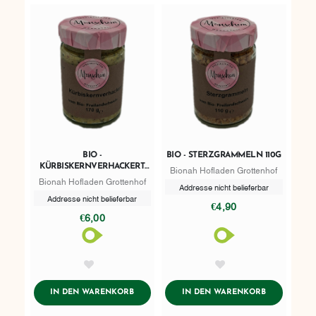
BIO -
BIO - STERZGRAMMELN 110G
KÜRBISKERNVERHACKERT
Bionah Hofladen Grottenhof
160G
Bionah Hofladen Grottenhof
Addresse nicht belieferbar
Addresse nicht belieferbar
€4,90
€6,00
AddToWishlist
AddToWishlist
ADDTOCART
ADDTOCART
IN DEN WARENKORB
IN DEN WARENKORB