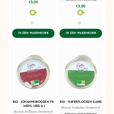
€3,30
€3,90
AddToWishlist
AddToWishlist
ADDTOCART
ADDTOCART
IN DEN WARENKORB
IN DEN WARENKORB
BIO - JOHANNISROGGEN VK
BIO - HAFERFLOCKEN 0,45KG
- MEHL 1,5KG (L)
Bionah Hofladen Grottenhof
Bionah Hofladen Grottenhof
Addresse nicht belieferbar