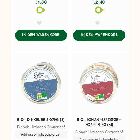
€1,60
€2,40
AddToWishlist
AddToWishlist
ADDTOCART
ADDTOCART
IN DEN WARENKORB
IN DEN WARENKORB
BIO - DINKELREIS 0,7KG (S)
BIO - JOHANNISROGGEN
KORN 1,2 KG (M)
Bionah Hofladen Grottenhof
Bionah Hofladen Grottenhof
Addresse nicht belieferbar
Addresse nicht belieferbar