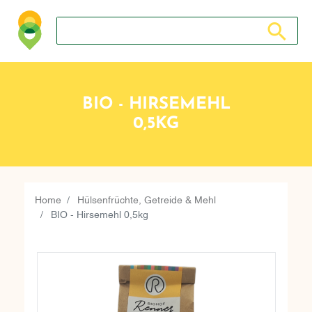
Suche nach: Zum Beispiel Wein, Fleisch, Keramik, Holz, 
Suche nach
BIO - HIRSEMEHL
0,5KG
Home
Hülsenfrüchte, Getreide & Mehl
BIO - Hirsemehl 0,5kg